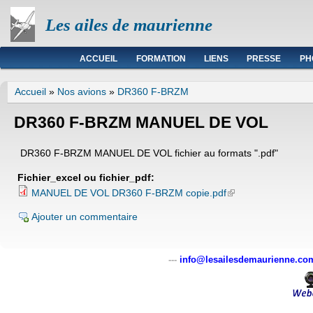
Les ailes de maurienne
Menu principal
ACCUEIL
FORMATION
LIENS
PRESSE
PH
Vous êtes ici
Accueil
»
Nos avions
»
DR360 F-BRZM
DR360 F-BRZM MANUEL DE VOL
DR360 F-BRZM MANUEL DE VOL fichier au formats ".pdf"
Fichier_excel ou fichier_pdf:
(link is external)
MANUEL DE VOL DR360 F-BRZM copie.pdf
Ajouter un commentaire
---
info@lesailesdemaurienne.co