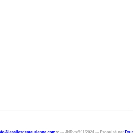
nfo@lesailesdemaurienne.com
(link sends e-mail)
--- JNRvp@11/2024 --- Propulsé par
Drup