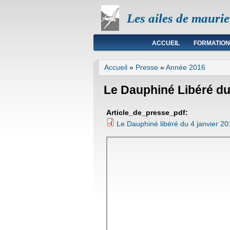
Les ailes de mauri
Menu principal
ACCUEIL
FORMATION
Vous êtes ici
Accueil
»
Presse
»
Année 2016
Le Dauphiné Libéré du
Article_de_presse_pdf:
Le Dauphiné libéré du 4 janvier 20