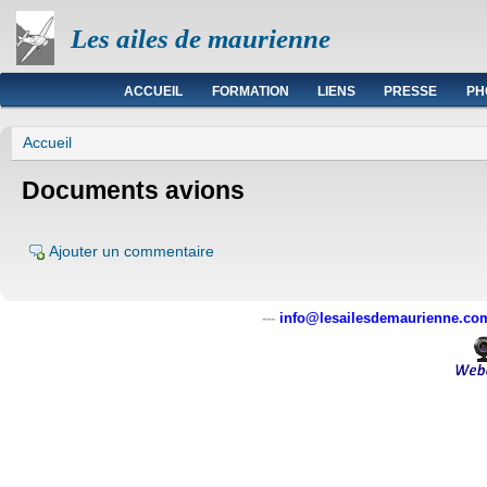
Les ailes de maurienne
Menu principal
ACCUEIL
FORMATION
LIENS
PRESSE
PH
Vous êtes ici
Accueil
Documents avions
Ajouter un commentaire
---
info@lesailesdemaurienne.co