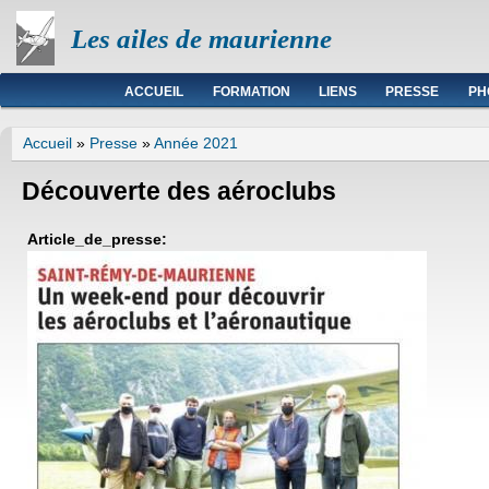
Les ailes de maurienne
Menu principal
ACCUEIL
FORMATION
LIENS
PRESSE
PH
Vous êtes ici
Accueil
»
Presse
»
Année 2021
Découverte des aéroclubs
Article_de_presse: