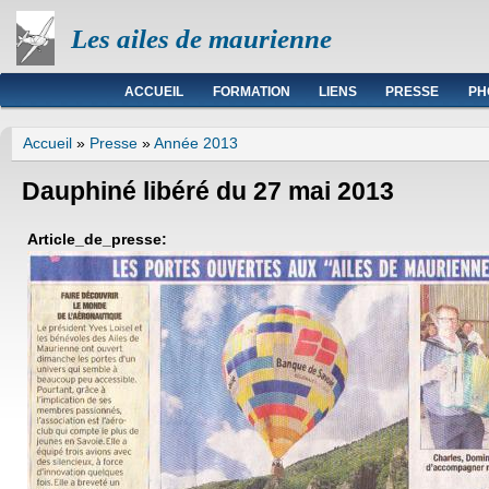
Les ailes de maurienne
Menu principal
ACCUEIL
FORMATION
LIENS
PRESSE
PH
Vous êtes ici
Accueil
»
Presse
»
Année 2013
Dauphiné libéré du 27 mai 2013
Article_de_presse: